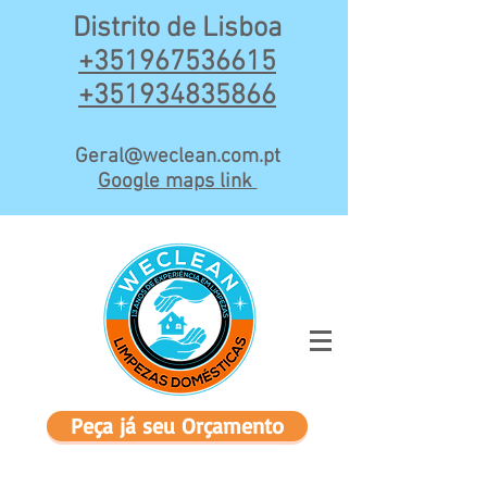
Distrito de Lisboa
+3519675
36615
+351934835866
Geral@weclean.com.pt
Google maps link
Peça já seu Orçamento