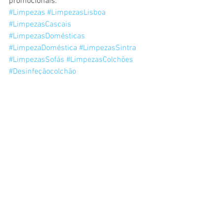
promocionais.
#Limpezas
#LimpezasLisboa
#LimpezasCascais
#LimpezasDomésticas
#LimpezaDoméstica
#LimpezasSintra
#LimpezasSofás
#LimpezasColchões
#Desinfeçãocolchão
Ver tudo
Posts recentes