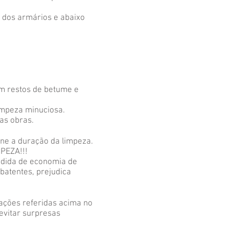
 dos armários e abaixo
am restos de betume e
limpeza minuciosa.
as obras.
ine a duração da limpeza.
PEZA!!!
medida de economia de
 batentes, prejudica
uações referidas acima no
evitar surpresas