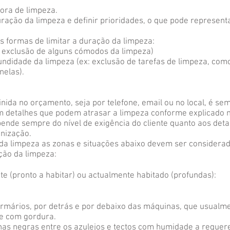
hora de limpeza.
duração da limpeza e definir prioridades, o que pode represe
 formas de limitar a duração da limpeza:
x: exclusão de alguns cómodos da limpeza)
fundidade da limpeza (ex: exclusão de tarefas de limpeza, co
nelas).
nida no orçamento, seja por telefone, email ou no local, é se
m detalhes que podem atrasar a limpeza conforme explicado 
ende sempre do nível de exigência do cliente quanto aos deta
anização.
da limpeza as zonas e situações abaixo devem ser considerad
ção da limpeza:
 (pronto a habitar) ou actualmente habitado (profundas):
armários, por detrás e por debaixo das máquinas, que usual
te com gordura.
nas negras entre os azulejos e tectos com humidade a reque