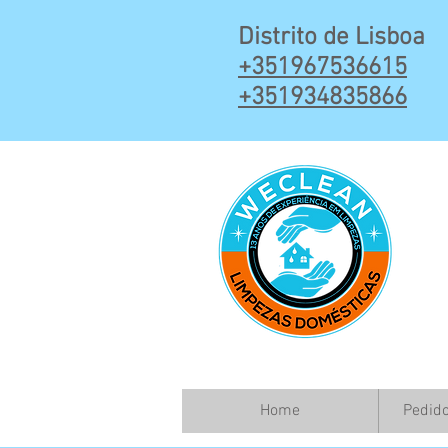
Distrito de Lisboa
+3519675
36615
+351934835866
Home
Pedid