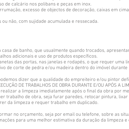
o de calcário nos polibans e peças em inox.
 arrumação, excesso de objectos de decoração, caixas em cima
os ou não, com sujidade acumulada e ressecada.
da casa de banho, que usualmente quando trocados, apresent
alhos adicionais e uso de produtos específicos.
çanetas das portas, nas janelas e rodapés, o que requer uma 
ivo de corte de pedra e/ou madeira dentro do imóvel durante 
odemos dizer que a qualidade do empreiteiro e/ou pintor def
EXECUÇÃO DE TRABALHOS DE OBRA DURANTE E/OU APÓS A LIM
 realizar a limpeza imediatamente após o final da obra por 
r trabalho de obra, seja furar paredes, retocar pintura, lixar
er da limpeza e requer trabalho em duplicado.
ormar no orçamento, seja por email ou telefone, sobre as sit
rmações para uma melhor estimativa da duração da limpeza e 