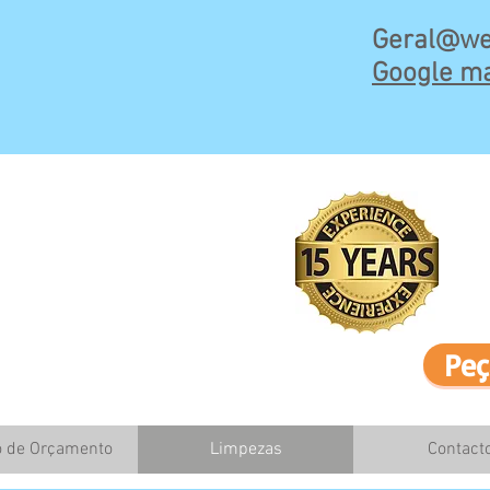
Geral@we
Google ma
Peç
o de Orçamento
Limpezas
Contact