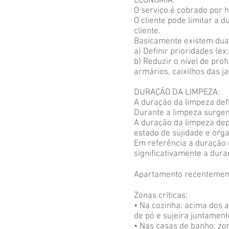
ECONOMIA:
O serviço é cobrado por 
O cliente pode limitar a 
cliente.
Basicamente existem duas
a) Definir prioridades (e
b) Reduzir o nível de pro
armários, caixilhos das ja
DURAÇÃO DA LIMPEZA:
A duração da limpeza defi
Durante a limpeza surge
A duração da limpeza dep
estado de sujidade e org
Em referência a duração 
significativamente a dura
Apartamento recentemente
Zonas críticas:
• Na cozinha: acima dos 
de pó e sujeira juntamen
• Nas casas de banho: zo