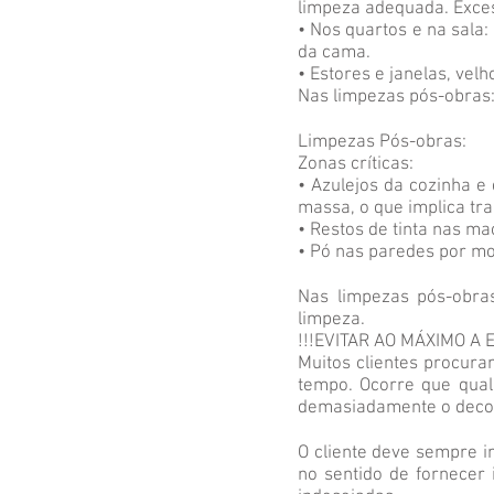
limpeza adequada. Exces
• Nos quartos e na sala
da cama.
• Estores e janelas, ve
Nas limpezas pós-obras
Limpezas Pós-obras:
Zonas críticas:
• Azulejos da cozinha 
massa, o que implica tra
• Restos de tinta nas m
• Pó nas paredes por mo
Nas limpezas pós-obra
limpeza.
!!!EVITAR AO MÁXIMO A
Muitos clientes procura
tempo. Ocorre que qualq
demasiadamente o decor
O cliente deve sempre i
no sentido de fornecer