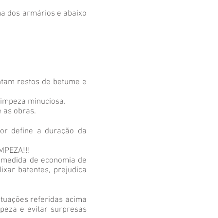
ma dos armários e abaixo
ntam restos de betume e
 limpeza minuciosa.
 as obras.
or define a duração da
MPEZA!!!
or medida de economia de
ixar batentes, prejudica
ituações referidas acima
peza e evitar surpresas