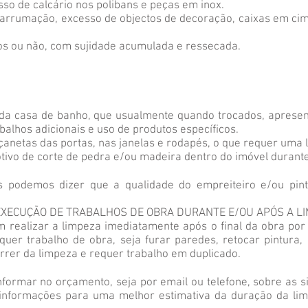
so de calcário nos polibans e peças em inox.
: arrumação, excesso de objectos de decoração, caixas em ci
lhos ou não, com sujidade acumulada e ressecada.
:
e da casa de banho, que usualmente quando trocados, aprese
balhos adicionais e uso de produtos específicos.
açanetas das portas, nas janelas e rodapés, o que requer uma
tivo de corte de pedra e/ou madeira dentro do imóvel durante
s podemos dizer que a qualidade do empreiteiro e/ou pint
 EXECUÇÃO DE TRABALHOS DE OBRA DURANTE E/OU APÓS A LI
m realizar a limpeza imediatamente após o final da obra p
uer trabalho de obra, seja furar paredes, retocar pintura, l
rer da limpeza e requer trabalho em duplicado.
nformar no orçamento, seja por email ou telefone, sobre as s
 informações para uma melhor estimativa da duração da lim