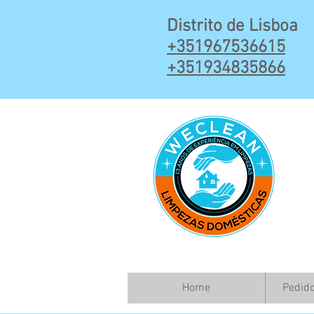
Distrito de Lisboa
+3519675
36615
+351934835866
Home
Pedid