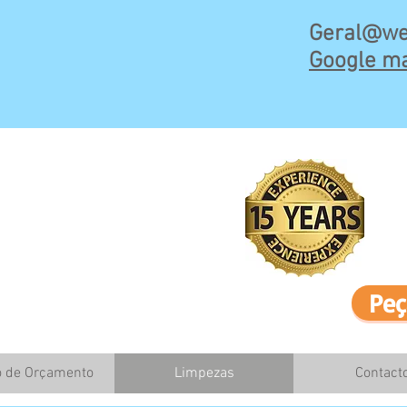
Geral@we
Google ma
Peç
o de Orçamento
Limpezas
Contact