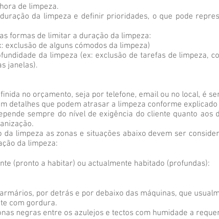
 hora de limpeza.
a duração da limpeza e definir prioridades, o que pode rep
s formas de limitar a duração da limpeza:
ex: exclusão de alguns cómodos da limpeza)
rofundidade da limpeza (ex: exclusão de tarefas de limpeza, 
s janelas).
inida no orçamento, seja por telefone, email ou no local, é s
em detalhes que podem atrasar a limpeza conforme explicado
pende sempre do nível de exigência do cliente quanto aos 
ganização.
 da limpeza as zonas e situações abaixo devem ser conside
ação da limpeza:
e (pronto a habitar) ou actualmente habitado (profundas):
 armários, por detrás e por debaixo das máquinas, que usua
nte com gordura.
onas negras entre os azulejos e tectos com humidade a requ