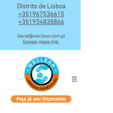
Distrito de Lisboa
+3519675
36615
+351934835866
Geral@weclean.com.pt
Google maps link
Peça já seu Orçamento